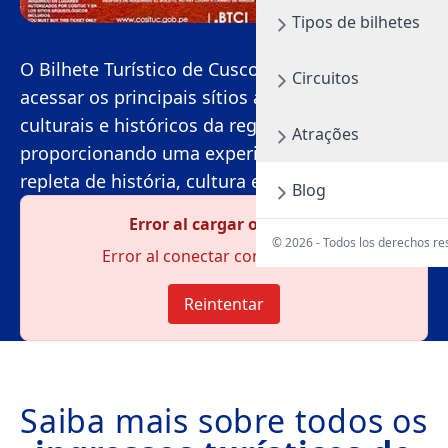
Tipos de bilhetes
O Bilhete Turístico de Cusco lhe permite
Circuitos
acessar os principais sítios arqueológicos,
culturais e históricos da região,
Atrações
proporcionando uma experiência inesquecível
repleta de história, cultura e paisagens únicas.
Blog
Error al cargar opciones
© 2026 - Todos los derechos r
Error al conectar con el servidor
Reintentar
Saiba mais sobre todos os