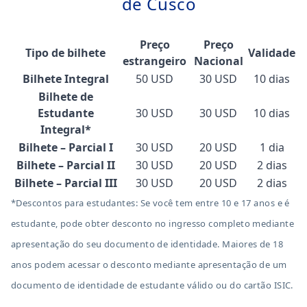
de Cusco
Preço
Preço
Tipo de bilhete
Validade
estrangeiro
Nacional
Bilhete Integral
50 USD
30 USD
10 dias
Bilhete de
Estudante
30 USD
30 USD
10 dias
Integral*
Bilhete – Parcial I
30 USD
20 USD
1 dia
Bilhete – Parcial II
30 USD
20 USD
2 dias
Bilhete – Parcial III
30 USD
20 USD
2 dias
*Descontos para estudantes: Se você tem entre 10 e 17 anos e é
estudante, pode obter desconto no ingresso completo mediante
apresentação do seu documento de identidade. Maiores de 18
anos podem acessar o desconto mediante apresentação de um
documento de identidade de estudante válido ou do cartão ISIC.