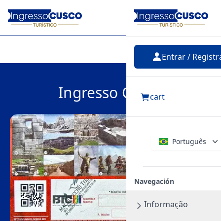
Entrar
Entrar / Registr
Ingresso Cusco
cart
Português
Navegación
Informação