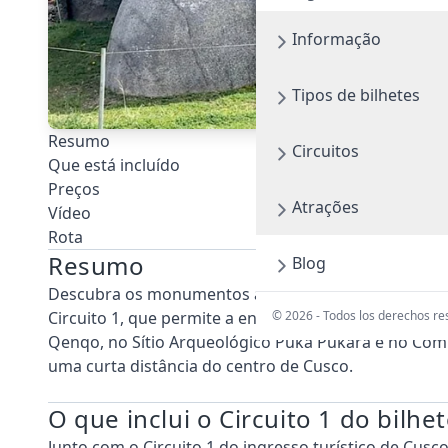
Informação
Tipos de bilhetes
Resumo
Circuitos
Que está incluído
Preços
Atrações
Vídeo
Rota
Resumo
Blog
Descubra os monumentos arqueológicos mais import
© 2026 - Todos los derechos r
Circuito 1, que permite a entrada no Parque Arque
Qenqo, no Sítio Arqueológico Puka Pukara e no Com
uma curta distância do centro de Cusco.
O que inclui o Circuito 1 do bilhe
Junto com o Circuito 1 do ingresso turístico de Cusco