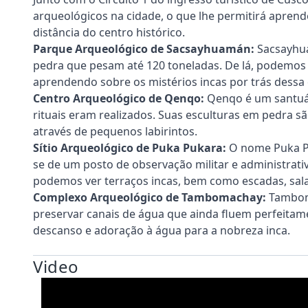
arqueológicos na cidade, o que lhe permitirá aprend
distância do centro histórico.
Parque Arqueológico de Sacsayhuamán:
Sacsayhua
pedra que pesam até 120 toneladas. De lá, podemos 
aprendendo sobre os mistérios incas por trás dessa 
Centro Arqueológico de Qenqo:
Qenqo é um santuár
rituais eram realizados. Suas esculturas em pedra 
através de pequenos labirintos.
Sítio Arqueológico de Puka Pukara:
O nome Puka Puk
se de um posto de observação militar e administrati
podemos ver terraços incas, bem como escadas, sala
Complexo Arqueológico de Tambomachay:
Tamboma
preservar canais de água que ainda fluem perfeitamen
descanso e adoração à água para a nobreza inca.
Video