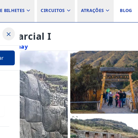
E BILHETES
CIRCUITOS
ATRAÇÕES
BLOG
 – Parcial I
mbomachay
ar