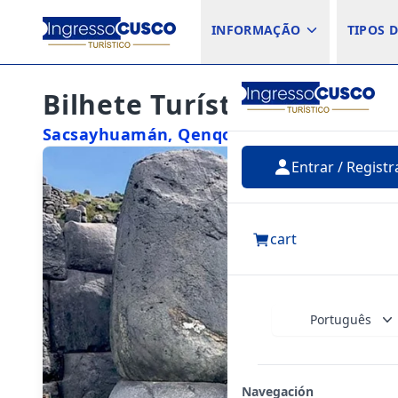
INFORMAÇÃO
TIPOS D
Bilhete Turístico de Cusco
Sacsayhuamán, Qenqo, Puka Pukara, Ta
Entrar / Registr
cart
Português
Navegación