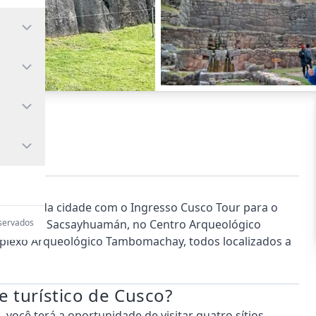
antes da cidade com o Ingresso Cusco Tour para o
eservados
ológico de Sacsayhuamán, no Centro Arqueológico
plexo Arqueológico Tambomachay, todos localizados a
te turístico de Cusco?
, você terá a oportunidade de visitar quatro sítios