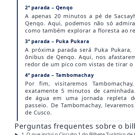
2ª parada – Qenqo
A apenas 20 minutos a pé de Sacsay
Qenqo. Aqui, podemos não só admirar
como também explorar a floresta ao red
3ª parada – Puka Pukara
A próxima parada será Puka Pukara,
ônibus de Qenqo. Aqui, nos afastare
redor de um pico com vistas de tirar o 
4ª parada – Tambomachay
Por fim, visitaremos Tambomachay
exatamente 5 minutos de caminhada.
de água em uma jornada repleta de 
passeio. De Tambomachay, levaremos 
de Cusco.
Perguntas frequentes sobre o bilh
1. O que inclui o Circuito 1 do Bilhete Turístico de