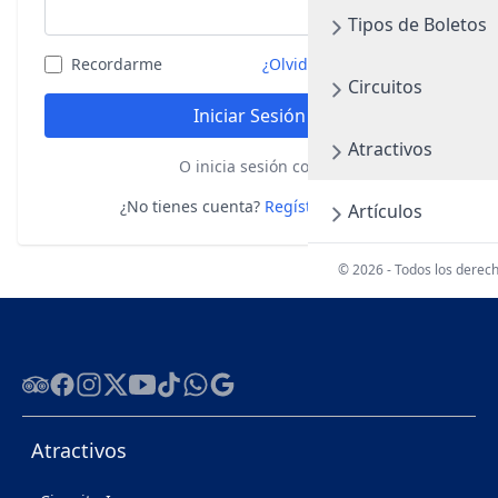
Tipos de Boletos
Recordarme
¿Olvidaste tu contraseña?
Circuitos
Iniciar Sesión
Atractivos
O inicia sesión con
¿No tienes cuenta?
Regístrate aquí
Artículos
© 2026 - Todos los derec
Tripadvisor
Facebook
Instagram
Twitter
Youtube
Tiktok
WhatsApp
Google
Atractivos