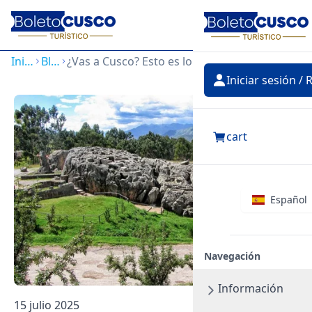
Iniciar
sesión
Inicio
Blog
¿Vas a Cusco? Esto es lo que debes saber sobre Qenqo
Iniciar sesión / 
cart
Español
Navegación
Información
15 julio 2025