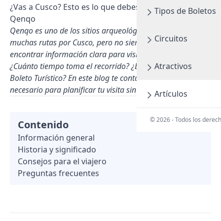
¿Vas a Cusco? Esto es lo que debes saber sobre
Tipos de Boletos
Qenqo
Qenqo es uno de los sitios arqueológicos incluidos en
Circuitos
muchas rutas por Cusco, pero no siempre es fácil
encontrar información clara para visitarlo. ¿Cómo llegar?
¿Cuánto tiempo toma el recorrido? ¿Está incluido en el
Atractivos
Boleto Turístico? En este blog te contamos todo lo
necesario para planificar tu visita sin complicaciones.
Artículos
© 2026 - Todos los derec
Contenido
Información general
Historia y significado
Consejos para el viajero
Preguntas frecuentes