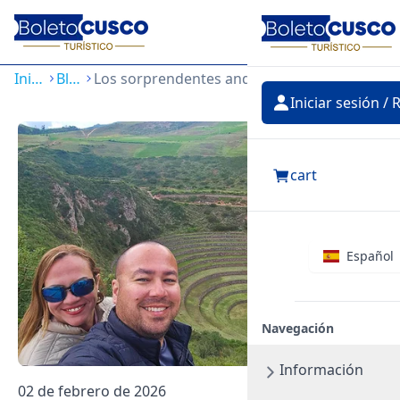
Iniciar
sesión
Inicio
Blog
Los sorprendentes andenes circulares de Moray
Iniciar sesión / 
cart
Español
Navegación
Información
02 de febrero de 2026