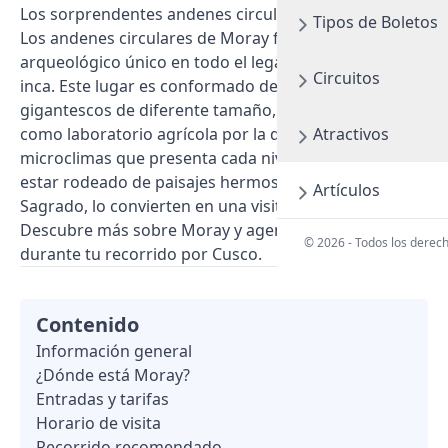
Los sorprendentes andenes circulares de Moray
Tipos de Boletos
Los andenes circulares de Moray forman un sitio
arqueológico único en todo el legado arqueológico
Circuitos
inca. Este lugar es conformado de tres hoyos
gigantescos de diferente tamaño, los cuales servían
como laboratorio agrícola por la diversidad de
Atractivos
microclimas que presenta cada nivel. Además, al
estar rodeado de paisajes hermosos del Valle
Artículos
Sagrado, lo convierten en una visita indispensable.
Descubre más sobre Moray y agenda tu visita
© 2026 - Todos los derec
durante tu recorrido por Cusco.
Contenido
Información general
¿Dónde está Moray?
Entradas y tarifas
Horario de visita
Recorrido recomendado